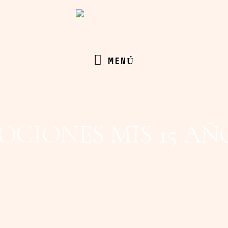
MENÚ
MENÚ
CIONES MIS 15 AÑO