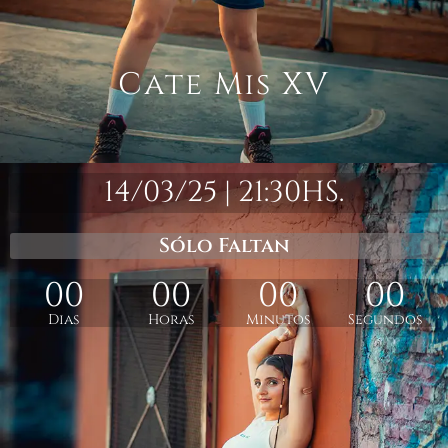
Cate Mis XV
14/03/25 | 21:30HS.
Sólo Faltan
00
00
00
00
Dias
Horas
Minutos
Segundos